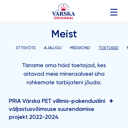
Skip
to
content
Meist
ETTEVÕTE
AJALUGU
MEESKOND
TOETUSED
Täname oma häid toetajad, kes
aitavad meie mineraalveel üha
rohkemate tarbijateni jõuda.
PRIA Värska PET villimis-pakendusliini
väljastusvõimsuse suurendamise
projekt 2022-2024